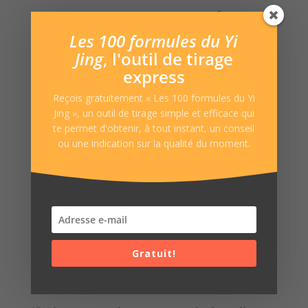
Les 100 formules du Yi
Jing
, l'outil de tirage
express
14.
À partir de cet hexagramme, vous allez
maintenant dessiner votre
hexagramme de
Reçois gratuitement « Les 100 formules du Yi
Jing », un outil de tirage simple et efficace qui
situation
, qui, comme son nom l’indique, parle
te permet d'obtenir, à tout instant, un conseil
de votre situation à l’instant du tirage. Il est la
ou une indication sur la qualité du moment.
réponse du Yi Jing à votre question.
L’hexagramme de situation n’est rien d’autre
que l’hexagramme que vous venez de
construire. Il est simplement débarrassé des
croix et des cercles dessinés sur les lignes
Gratuit!
mutantes, dans le cas où vous auriez obtenu un
ou plusieurs 6 ou 9.