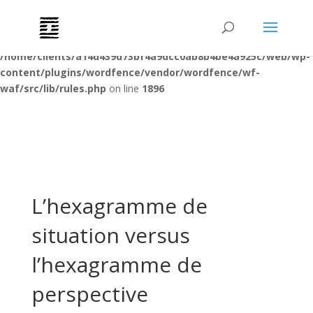
Deprecated
: preg_replace(): Passing null to parameter #3 ($subject)
of type array|string is deprecated in
/home/clients/a14d439d73bf4a9dcc0ab8b4be4a925c/web/wp-
content/plugins/wordfence/vendor/wordfence/wf-
waf/src/lib/rules.php
on line
1896
L’hexagramme de
situation versus
l’hexagramme de
perspective