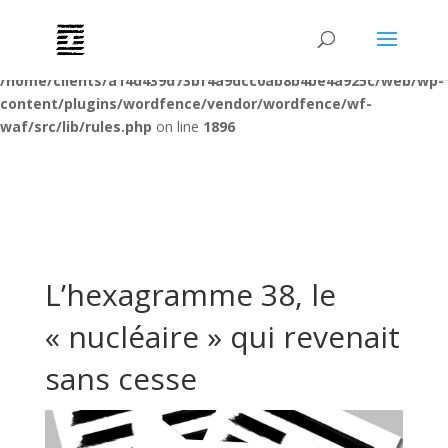
Deprecated
: preg_replace(): Passing null to parameter #3 ($subject)
of type array|string is deprecated in
/home/clients/a14d439d73bf4a9dcc0ab8b4be4a925c/web/wp-
content/plugins/wordfence/vendor/wordfence/wf-
waf/src/lib/rules.php
on line
1896
L’hexagramme 38, le
« nucléaire » qui revenait
sans cesse