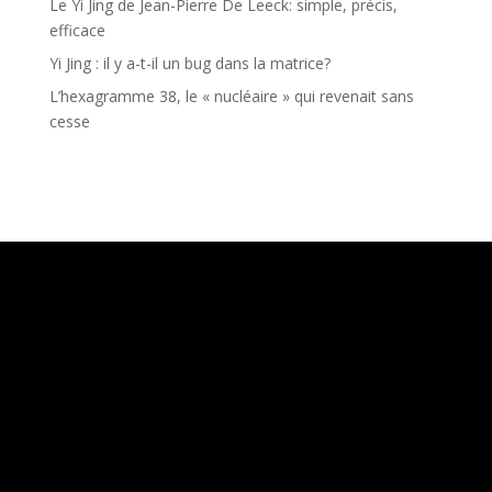
Le Yi Jing de Jean-Pierre De Leeck: simple, précis,
efficace
Yi Jing : il y a-t-il un bug dans la matrice?
L’hexagramme 38, le « nucléaire » qui revenait sans
cesse